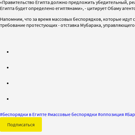
«Правительство Египта должно предложить убедительный, реа
Египта будет определено египтянами», - цитирует Обаму агент
Напомним, что за время массовых беспорядков, которые идут с
требование протестующих - отставка Мубарака, управляющего 
#
беспорядки в Египте
#
массовые беспорядки
#
оппозиция
#
Бар
Подписаться