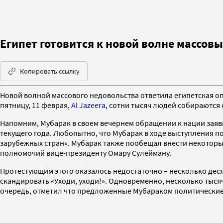
Египет готовится к новой волне массов
Копировать ссылку
Новой волной массового недовольства ответила египетская оп
пятницу, 11 феврая,
Al Jazeera
, сотни тысяч людей собираются
Напомним, Мубарак в своем вечернем обращении к нации заяв
текущего года. Любопытно, что Мубарак в ходе выступления п
зарубежных стран». Мубарак также пообещал внести некоторы
полномочий вице-президенту Омару Сулейману.
Протестующим этого оказалось недостаточно – несколько деся
скандировать «Уходи, уходи!». Одновременно, несколько тыс
очередь, отметил что предложенные Мубараком политические 