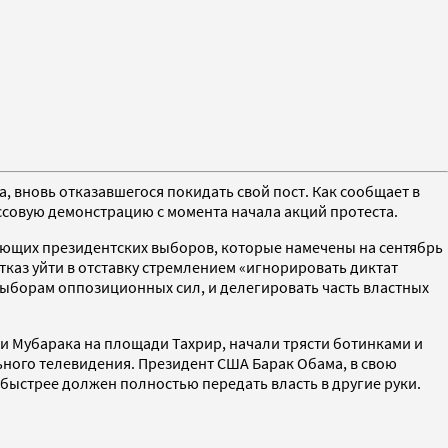
 вновь отказавшегося покидать свой пост. Как сообщает в
ассовую демонстрацию с момента начала акций протеста.
дующих президентских выборов, которые намечены на сентябрь
каз уйти в отставку стремлением «игнорировать диктат
выборам оппозиционных сил, и делегировать часть властных
и Мубарака на площади Тахрир, начали трясти ботинками и
ьного телевидения. Президент США Барак Обама, в свою
быстрее должен полностью передать власть в другие руки.