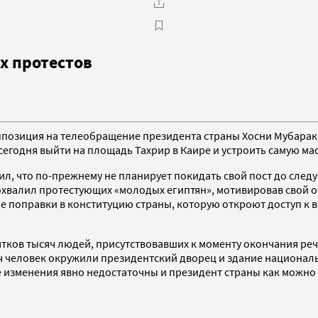
ых протестов
позиция на телеобращение президента страны Хосни Мубарака,
 сегодня выйти на площадь Тахрир в Каире и устроить самую м
ил, что по-прежнему не планирует покидать свой пост до сле
охвалил протестующих «молодых египтян», мотивировав свой от
е поправки в конституцию страны, которую откроют доступ к 
тков тысяч людей, присутствовавших к моменту окончания реч
яч человек окружили президентский дворец и здание национал
изменения явно недостаточны и президент страны как можно 