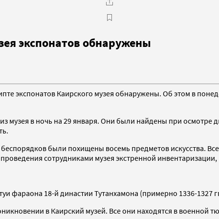
зея экспонатов обнаружены
гипте экспонатов Каирского музея обнаружены. Об этом в пон
 из музея в ночь на 29 января. Они были найдены при осмотре
ть.
мя беспорядков были похищены восемь предметов искусства. Вс
е проведения сотрудниками музея экстренной инвентаризации
и фараона 18-й династии Тутанхамона (примерно 1336-1327 гг. 
никновении в Каирский музей. Все они находятся в военной т