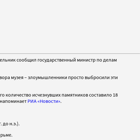
едельник сообщил государственный министр по делам
 двора музея – злоумышленники просто выбросили эти
его количество исчезнувших памятников составило 18
, напоминает
РИА «Новости»
.
до н.э.).
юрьме.