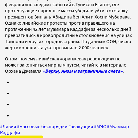
февраля «по следам» событий в Тунисе и Египте, где
протестующие народные массы убедили уйти в отставку
президентов Зин аль-Абидина бен Али и Хосни Мубарака.
Однако ливийские протесты против правящего на
протяжении 42 лет Муаммара Каддафи за несколько дней
превратились в кровопролитные столкновения на улицах
Триполи и других городов страны. По данным ООН, число
жертв конфликта уже превысило 2 000 человек.
О том, почему ливийская «оранжевая революция» не
может закончиться мирным путем, читайте в материале
Орхана Джемаля
«Верхи, низы и заграничные счета»
.
#
Ливия
#
массовые беспорядки
#
эвакуация
#
МЧС
#
Муаммар
Каддафи