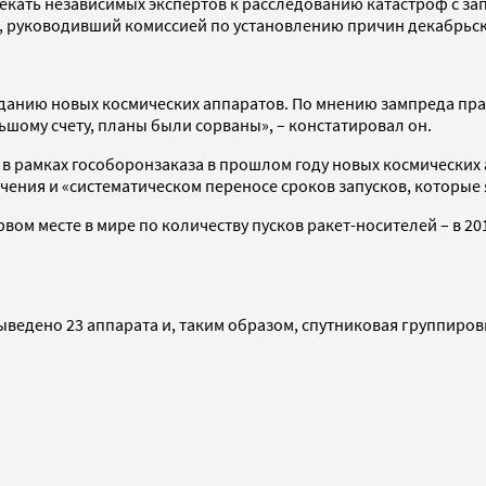
кать независимых экспертов к расследованию катастроф с запу
, руководивший комиссией по установлению причин декабрьск
зданию новых космических аппаратов. По мнению зампреда пра
шому счету, планы были сорваны», – констатировал он.
в рамках гособоронзаказа в прошлом году новых космических 
чения и «систематическом переносе сроков запусков, которые
вом месте в мире по количеству пусков ракет-носителей – в 20
ыведено 23 аппарата и, таким образом, спутниковая группиров