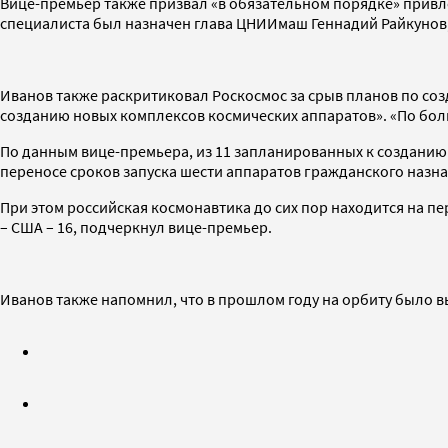
Вице-премьер также призвал «в обязательном порядке» привле
специалиста был назначен глава ЦНИИмаш Геннадий Райкунов
Иванов также раскритиковал Роскосмос за срыв планов по со
созданию новых комплексов космических аппаратов». «По боль
По данным вице-премьера, из 11 запланированных к созданию 
переносе сроков запуска шести аппаратов гражданского назна
При этом российская космонавтика до сих пор находится на пер
– США – 16, подчеркнул вице-премьер.
Иванов также напомнил, что в прошлом году на орбиту было в