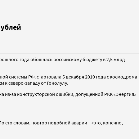
рублей
прошлого года обошлась российскому бюджету в 2,5 млрд
й системы РФ, стартовала 5 декабря 2010 года с космодрома
м к северо-западу от Гонолулу.
ка из-за конструкторской ошибки, допущенной РКК «Энергия»
По его словам, повтор подобной аварии – «это, конечно,