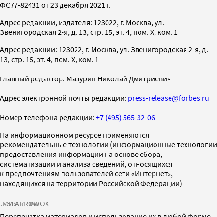
ФС77-82431 от 23 декабря 2021 г.
Адрес редакции, издателя: 123022, г. Москва, ул.
Звенигородская 2-я, д. 13, стр. 15, эт. 4, пом. X, ком. 1
Адрес редакции: 123022, г. Москва, ул. Звенигородская 2-я, д.
13, стр. 15, эт. 4, пом. X, ком. 1
Главный редактор: Мазурин Николай Дмитриевич
Адрес электронной почты редакции:
press-release@forbes.ru
Номер телефона редакции:
+7 (495) 565-32-06
На информационном ресурсе применяются
рекомендательные технологии (информационные технологии
предоставления информации на основе сбора,
систематизации и анализа сведений, относящихся
к предпочтениям пользователей сети «Интернет»,
находящихся на территории Российской Федерации)
СМИ2
SPARROW
INFOX
Перепечатка материалов и использование их в любой форме,