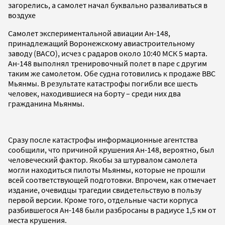
загорелись, а самолет начал буквально разваливаться в
воздухе
Самолет экспериментальной авиации Ан-148,
принадлежащий Воронежскому авиастроительному
заводу (ВАСО), исчез с радаров около 10:40 МСК 5 марта.
Ан-148 выполнял тренировочный полет в паре с другим
таким же самолетом. Обе судна готовились к продаже ВВС
Мьянмы. В результате катастрофы погибли все шесть
человек, находившиеся на борту – среди них два
гражданина Мьянмы.
Сразу после катастрофы информационные агентства
сообщили, что причиной крушения Ан-148, вероятно, был
человеческий фактор. Якобы за штурвалом самолета
могли находиться пилоты Мьянмы, которые не прошли
всей соответствующей подготовки. Впрочем, как отмечает
издание, очевидцы трагедии свидетельствую в пользу
первой версии. Кроме того, отдельные части корпуса
разбившегося Ан-148 были разбросаны в радиусе 1,5 км от
места крушения.