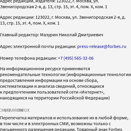
Адрес редакции, издателя: 123022, г. Москва, ул.
Звенигородская 2-я, д. 13, стр. 15, эт. 4, пом. X, ком. 1
Адрес редакции: 123022, г. Москва, ул. Звенигородская 2-я, д.
13, стр. 15, эт. 4, пом. X, ком. 1
Главный редактор: Мазурин Николай Дмитриевич
Адрес электронной почты редакции:
press-release@forbes.ru
Номер телефона редакции:
+7 (495) 565-32-06
На информационном ресурсе применяются
рекомендательные технологии (информационные технологии
предоставления информации на основе сбора,
систематизации и анализа сведений, относящихся
к предпочтениям пользователей сети «Интернет»,
находящихся на территории Российской Федерации)
СМИ2
SPARROW
INFOX
Перепечатка материалов и использование их в любой форме,
в том числе и в электронных СМИ, возможны только с
письменного разрешения редакции. Товарный знак Forbes