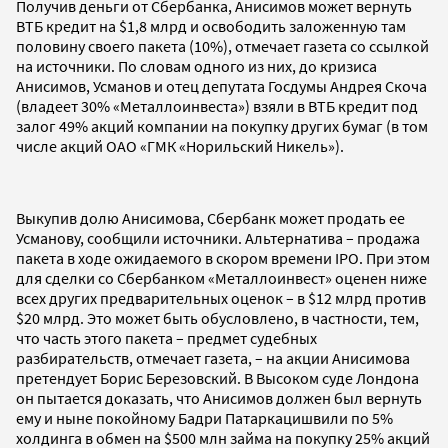
Получив деньги от Сбербанка, Анисимов может вернуть
ВТБ кредит на $1,8 млрд и освободить заложенную там
половину своего пакета (10%), отмечает газета со ссылкой
на источники. По словам одного из них, до кризиса
Анисимов, Усманов и отец депутата Госдумы Андрея Скоча
(владеет 30% «Металлоинвеста») взяли в ВТБ кредит под
залог 49% акций компании на покупку других бумаг (в том
числе акций ОАО «ГМК «Норильский Никель»).
Выкупив долю Анисимова, Сбербанк может продать ее
Усманову, сообщили источники. Альтернатива – продажа
пакета в ходе ожидаемого в скором времени IPO. При этом
для сделки со Сбербанком «Металлоинвест» оценен ниже
всех других предварительных оценок – в $12 млрд против
$20 млрд. Это может быть обусловлено, в частности, тем,
что часть этого пакета – предмет судебных
разбирательств, отмечает газета, – на акции Анисимова
претендует Борис Березовский. В Высоком суде Лондона
он пытается доказать, что Анисимов должен был вернуть
ему и ныне покойному Бадри Патаркацишвили по 5%
холдинга в обмен на $500 млн займа на покупку 25% акций