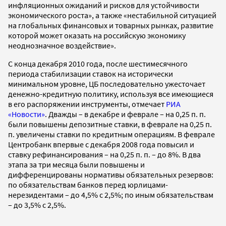
инфляционных ожиданий и рисков для устойчивости
экономического роста», а также «нестабильной ситуацией
на глобальных финансовых и товарных рынках, развитие
которой может оказать на российскую экономику
неоднозначное воздействие».
С конца декабря 2010 года, после шестимесячного
периода стабилизации ставок на исторически
минимальном уровне, ЦБ последовательно ужесточает
денежно-кредитную политику, используя все имеющиеся
в его распоряжении инструменты, отмечает
РИА
«Новости»
. Дважды – в декабре и феврале – на 0,25 п. п.
были повышены депозитные ставки, в феврале на 0,25 п.
п. увеличены ставки по кредитным операциям. В феврале
Центробанк впервые с декабря 2008 года повысил и
ставку рефинансирования – на 0,25 п. п. – до 8%. В два
этапа за три месяца были повышены и
дифференцированы нормативы обязательных резервов:
по обязательствам банков перед юрлицами-
нерезидентами – до 4,5% с 2,5%; по иным обязательствам
– до 3,5% с 2,5%.