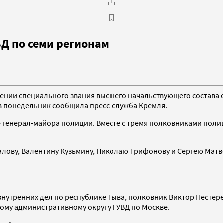
Д по семи регионам
ении специального звания высшего начальствующего состава с
 в понедельник сообщила пресс-служба Кремля.
е генерал-майора полиции. Вместе с тремя полковниками пол
лову, Валентину Кузьмину, Николаю Трифонову и Сергею Матве
утренних дел по республике Тыва, полковник Виктор Пестере
ому административному округу ГУВД по Москве.