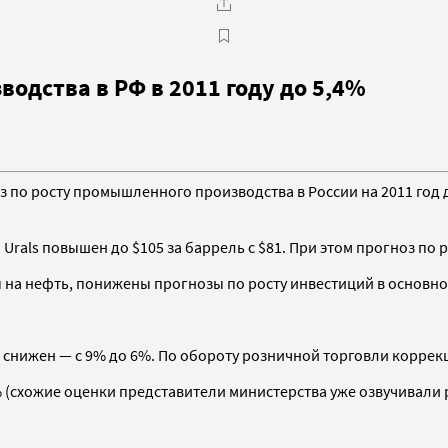
одства в РФ в 2011 году до 5,4%
по росту промышленного производства в России на 2011 год д
Urals повышен до $105 за баррель с $81. При этом прогноз по р
ы на нефть, понижены прогнозы по росту инвестиций в основно
снижен — с 9% до 6%. По обороту розничной торговли коррекци
(схожие оценки представители министерства уже озвучивали 