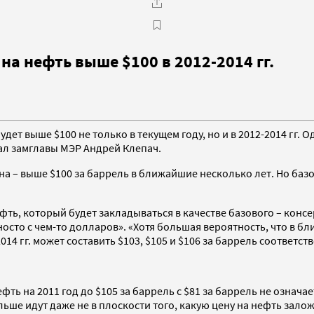
а нефть выше $100 в 2012-2014 гг.
дет выше $100 не только в текущем году, но и в 2012-2014 гг.
лал замглавы МЭР Андрей Клепач.
ена – выше $100 за баррель в ближайшие несколько лет. Но баз
ь, который будет закладываться в качестве базового – консерв
носто с чем-то долларов». «Хотя большая вероятность, что в б
014 гг. может составить $103, $105 и $106 за баррель соответст
ь на 2011 год до $105 за баррель с $81 за баррель не означае
ьше идут даже не в плоскости того, какую цену на нефть залож