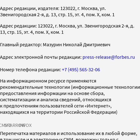
Адрес редакции, издателя: 123022, г. Москва, ул.
Звенигородская 2-я, д. 13, стр. 15, эт. 4, пом. X, ком. 1
Адрес редакции: 123022, г. Москва, ул. Звенигородская 2-я, д.
13, стр. 15, эт. 4, пом. X, ком. 1
Главный редактор: Мазурин Николай Дмитриевич
Адрес электронной почты редакции:
press-release@forbes.ru
Номер телефона редакции:
+7 (495) 565-32-06
На информационном ресурсе применяются
рекомендательные технологии (информационные технологии
предоставления информации на основе сбора,
систематизации и анализа сведений, относящихся
к предпочтениям пользователей сети «Интернет»,
находящихся на территории Российской Федерации)
СМИ2
SPARROW
INFOX
Перепечатка материалов и использование их в любой форме,
в том числе и в электронных СМИ, возможны только с