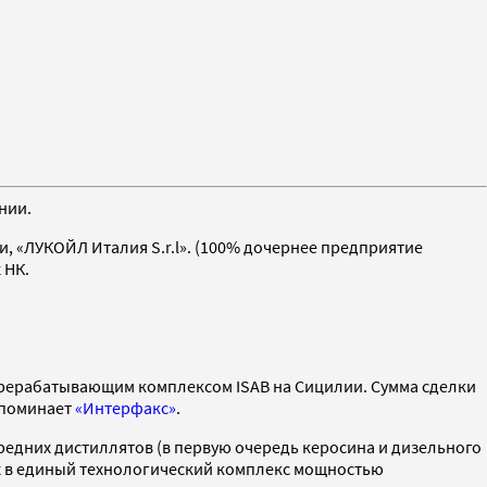
нии.
ми, «ЛУКОЙЛ Италия S.r.l». (100% дочернее предприятие
 НК.
ерерабатывающим комплексом ISAB на Сицилии. Сумма сделки
напоминает
«Интерфакс»
.
редних дистиллятов (в первую очередь керосина и дизельного
х в единый технологический комплекс мощностью