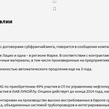
алии
 с договорами субфранчайзинга, говорится в сообщении компа
е Лацио и одна – в регионе Марке. В соответствии с контракта
очные материалы, в том числе произведенные на предприятиях
можностью автоматического продления еще на 3 года.
ERG по приобретению 49% участия в СП по управлению нефтеп
астия в ISAB ЛУКОЙЛу. Опцион действует до конца 2014 года, 
ентирован на производство высоко востребованных в Европе с
ода, объединенных системой трубопроводов и интегрированны