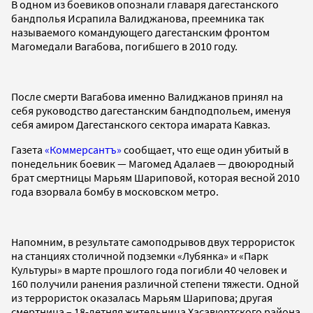
В одном из боевиков опознали главаря дагестанского
бандполья Исрапила Валиджанова, преемника так
называемого командующего дагестанским фронтом
Магомедали Вагабова, погибшего в 2010 году.
После смерти Вагабова именно Валиджанов принял на
себя руководство дагестанским бандподпольем, именуя
себя амиром Дагестанского сектора имарата Кавказ.
Газета
«Коммерсантъ»
сообщает, что еще один убитый в
понедельник боевик — Магомед Адалаев — двоюродный
брат смертницы Марьям Шариповой, которая весной 2010
года взорвала бомбу в московском метро.
Напомним, в результате самоподрывов двух террористок
на станциях столичной подземки «Лубянка» и «Парк
Культуры» в марте прошлого года погибли 40 человек и
160 получили ранения различной степени тяжести. Одной
из террористок оказалась Марьям Шарипова; другая
смертница – 18-летняя жительница Хасавюртского района