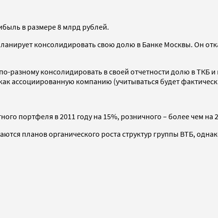
ибыль в размере 8 млрд рублей.
 планирует консолидировать свою долю в Банке Москвы. Он отк
 по-разному консолидировать в своей отчетности долю в ТКБ и
 как ассоциированную компанию (учитываться будет фактическ
го портфеля в 2011 году на 15%, розничного – более чем на 
аются планов органического роста структур группы ВТБ, однак