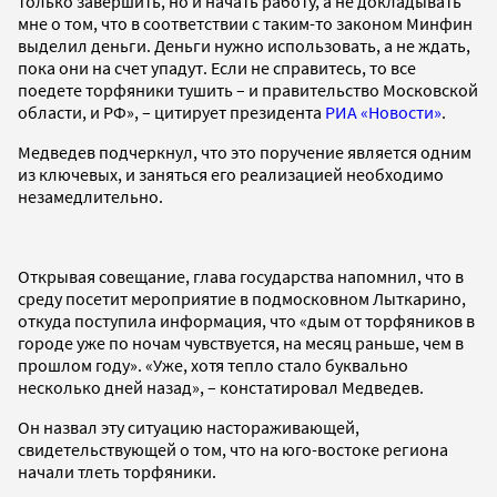
только завершить, но и начать работу, а не докладывать
мне о том, что в соответствии с таким-то законом Минфин
выделил деньги. Деньги нужно использовать, а не ждать,
пока они на счет упадут. Если не справитесь, то все
поедете торфяники тушить – и правительство Московской
области, и РФ», – цитирует президента
РИА «Новости»
.
Медведев подчеркнул, что это поручение является одним
из ключевых, и заняться его реализацией необходимо
незамедлительно.
Открывая совещание, глава государства напомнил, что в
среду посетит мероприятие в подмосковном Лыткарино,
откуда поступила информация, что «дым от торфяников в
городе уже по ночам чувствуется, на месяц раньше, чем в
прошлом году». «Уже, хотя тепло стало буквально
несколько дней назад», – констатировал Медведев.
Он назвал эту ситуацию настораживающей,
свидетельствующей о том, что на юго-востоке региона
начали тлеть торфяники.