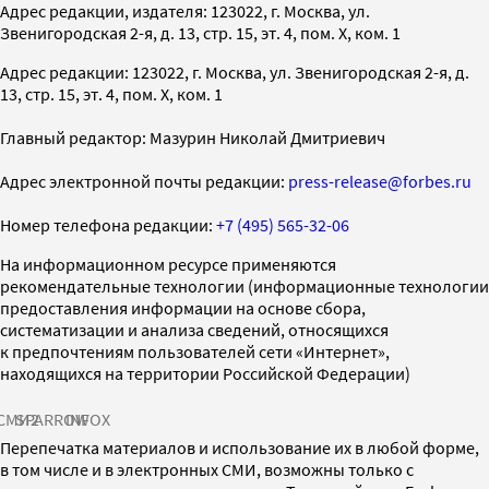
Адрес редакции, издателя: 123022, г. Москва, ул.
Звенигородская 2-я, д. 13, стр. 15, эт. 4, пом. X, ком. 1
Адрес редакции: 123022, г. Москва, ул. Звенигородская 2-я, д.
13, стр. 15, эт. 4, пом. X, ком. 1
Главный редактор: Мазурин Николай Дмитриевич
Адрес электронной почты редакции:
press-release@forbes.ru
Номер телефона редакции:
+7 (495) 565-32-06
На информационном ресурсе применяются
рекомендательные технологии (информационные технологии
предоставления информации на основе сбора,
систематизации и анализа сведений, относящихся
к предпочтениям пользователей сети «Интернет»,
находящихся на территории Российской Федерации)
СМИ2
SPARROW
INFOX
Перепечатка материалов и использование их в любой форме,
в том числе и в электронных СМИ, возможны только с