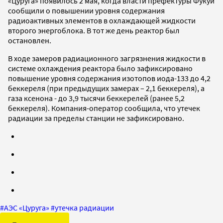
«Цуруга» появилось 2 мая, когда власти префектуры Фукуи
сообщили о повышении уровня содержания
радиоактивных элементов в охлаждающей жидкости
второго энергоблока. В тот же день реактор был
остановлен.
В ходе замеров радиационного загрязнения жидкости в
системе охлаждения реактора было зафиксировано
повышение уровня содержания изотопов иода-133 до 4,2
беккереля (при предыдущих замерах – 2,1 беккереля), а
газа ксенона - до 3,9 тысячи беккерелей (ранее 5,2
беккереля). Компания-оператор сообщила, что утечек
радиации за пределы станции не зафиксировано.
#
АЭС «Цуруга»
#
утечка радиации