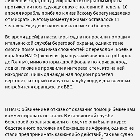
лишенная хода, она дрейфовала в открытом море на
протяжении последующих двух с половиной недель. 10
апреля корабль прибило к ливийскому берегу недалеко
от Мисраты. К этому моменту в живых оставалось 11
человек. Еще двое скончались позже на берегу.
Во время дрейфа пассажиры судна попросили помощи у
итальянской службы береговой охраны, однако те не
смогли помочь им из-за сложностей с переводом. Боевые
корабли НАТО (включая французский авианосец «Шарль
де Голль»), мимо которых дрейфовала потерявшая ход
лодка, также не проявили к интереса к тем, кто на ней
находился. Лишь однажды над лодкой пролетел
вертолет, который скинул на палубу воду, и два военных
истребителя французских ВВС.
В НАТО обвинение в отказе от оказания помощи беженцам
комментировать не стали. В итальянской службе
береговой охраны заявили о том, что они были в курсе
бедственного положения беженцев из Африки, однако не
стали предпринимать каких-либо действий, так как судно