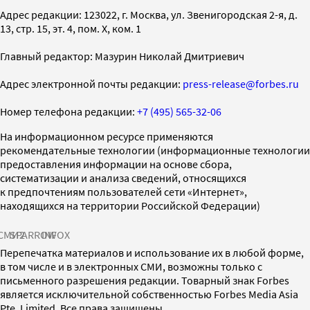
Адрес редакции: 123022, г. Москва, ул. Звенигородская 2-я, д.
13, стр. 15, эт. 4, пом. X, ком. 1
Главный редактор: Мазурин Николай Дмитриевич
Адрес электронной почты редакции:
press-release@forbes.ru
Номер телефона редакции:
+7 (495) 565-32-06
На информационном ресурсе применяются
рекомендательные технологии (информационные технологии
предоставления информации на основе сбора,
систематизации и анализа сведений, относящихся
к предпочтениям пользователей сети «Интернет»,
находящихся на территории Российской Федерации)
СМИ2
SPARROW
INFOX
Перепечатка материалов и использование их в любой форме,
в том числе и в электронных СМИ, возможны только с
письменного разрешения редакции. Товарный знак Forbes
является исключительной собственностью Forbes Media Asia
Pte. Limited. Все права защищены.