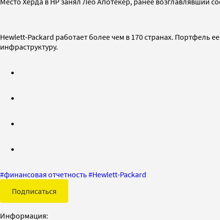
Место Херда в HP занял Лео Апотекер, ранее возглавлявший с
Hewlett-Packard работает более чем в 170 странах. Портфель 
инфраструктуру.
#
финансовая отчетность
#
Hewlett-Packard
Подписаться
Информация: