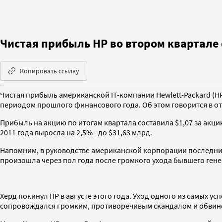
Чистая прибыль HP во втором квартале
Копировать ссылку
Чистая прибыль американской IT-компании Hewlett-Packard (HP
периодом прошлого финансового года. Об этом говорится в от
Прибыль на акцию по итогам квартала составила $1,07 за акц
2011 года выросла на 2,5% - до $31,63 млрд.
Напомним, в руководстве американской корпорации последний 
произошла через пол года после громкого ухода бывшего ген
Херд покинул HP в августе этого года. Уход одного из самых у
сопровождался громким, противоречивым скандалом и обвинен