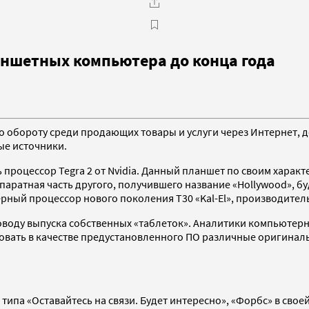
аншетных компьютера до конца года
о обороту среди продающих товары и услуги через Интернет, 
ые источники.
 процессор Tegra 2 от Nvidia. Данный планшет по своим харак
аппаратная часть другого, получившего название «Hollywood»,
ерный процессор нового поколения T30 «Kal-El», производитель
поводу выпуска собственных «таблеток». Аналитики компьютерн
зовать в качестве предустановленного ПО различные оригина
па «Оставайтесь на связи. Будет интересно», «Форбс» в своей 