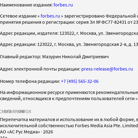
Наименование издания:
forbes.ru
Cетевое издание «
forbes.ru
» зарегистрировано Федеральной 
принятия решения о регистрации: серия Эл № ФС77-82431 от 23 
Адрес редакции, издателя: 123022, г. Москва, ул. Звенигородская 2-
Адрес редакции: 123022, г. Москва, ул. Звенигородская 2-я, д. 13, с
Главный редактор: Мазурин Николай Дмитриевич
Адрес электронной почты редакции:
press-release@forbes.ru
Номер телефона редакции:
+7 (495) 565-32-06
На информационном ресурсе применяются рекомендательные 
сведений, относящихся к предпочтениям пользователей сети 
СМИ2
SPARROW
INFOX
Перепечатка материалов и использование их в любой форме, в
исключительной собственностью Forbes Media Asia Pte. Limite
AO «АС Рус Медиа»
·
2026
16+