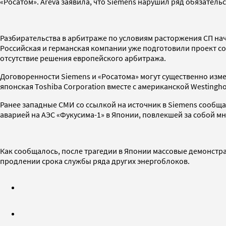
«Росатом». Areva заявила, что Siemens нарушил ряд обязатель
Разбирательства в арбитраже по условиям расторжения СП нач
Российская и германская компании уже подготовили проект с
отсутствие решения европейского арбитража.
Договоренности Siemens и «Росатома» могут существенно изме
японская Toshiba Corporation вместе с американской Westinghous
Ранее западные СМИ со ссылкой на источник в Siemens сообщал
аварией на АЭС «Фукусима-1» в Японии, повлекшей за собой 
Как сообщалось, после трагедии в Японии массовые демонстр
продлении срока службы ряда других энергоблоков.