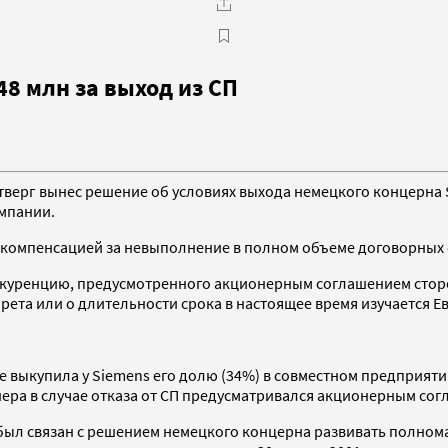
48 млн за выход из СП
ерг вынес решение об условиях выхода немецкого концерна Si
мпании.
я компенсацией за невыполнение в полном объеме договорных 
нкуренцию, предусмотренного акционерным соглашением сторо
апрета или о длительности срока в настоящее время изучается 
уже выкупила у Siemens его долю (34%) в совместном предприят
нера в случае отказа от СП предусматривался акционерным со
 и был связан с решением немецкого концерна развивать полн