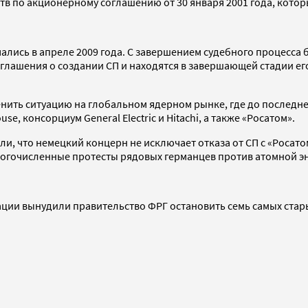
ств по акционерному соглашению от 30 января 2001 года, кото
ались в апреле 2009 года. С завершением судебного процесса 
оглашения о создании СП и находятся в завершающей стадии 
нить ситуацию на глобальном ядерном рынке, где до последнег
e, консорциум General Electric и Hitachi, а также «Росатом».
и, что немецкий концерн не исключает отказа от СП с «Росато
многочисленные протесты рядовых германцев против атомной э
ации вынудили правительство ФРГ остановить семь самых стар