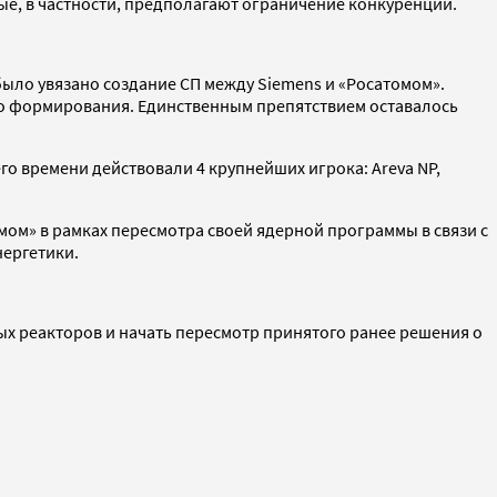
рые, в частности, предполагают ограничение конкуренции.
было увязано создание СП между Siemens и «Росатомом».
его формирования. Единственным препятствием оставалось
о времени действовали 4 крупнейших игрока: Areva NP,
мом» в рамках пересмотра своей ядерной программы в связи с
нергетики.
ых реакторов и начать пересмотр принятого ранее решения о