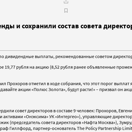
ды и сохранили состав совета директо
ло дивидендные выплаты, рекомендованные советом директор
е 19,77 рубля на акцию (8,52 рубля ранее объявленные проме
л Прохоров отметил в ходе собрания, что этот порог выплат 
одавайте акции «Полюс Золота», будут расти!» – призвал он ак
дили совет директоров в составе 9 человек: Прохоров, Евге
ктивами «Онэксима» УК «Интергео»), управляющие директора 
жик (председатель совета директоров «Нафта Москва»), Зумру
аф Гиллфорд, партнер-основатель The Policy Partnership Limi