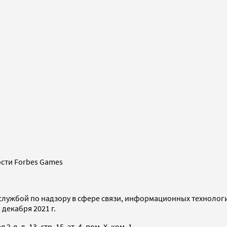
сти Forbes Games
службой по надзору в сфере связи, информационных технолог
декабря 2021 г.
я, д. 13, стр. 15, эт. 4, пом. X, ком. 1