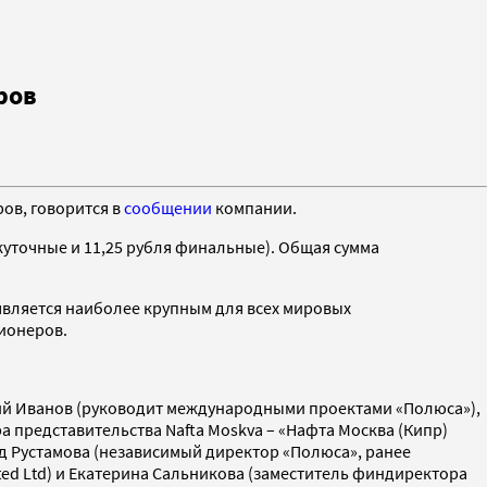
ров
ов, говорится в
сообщении
компании.
жуточные и 11,25 рубля финальные). Общая сумма
является наиболее крупным для всех мировых
ционеров.
ний Иванов (руководит международными проектами «Полюса»),
представительства Nafta Moskva – «Нафта Москва (Кипр)
д Рустамова (независимый директор «Полюса», ранее
ted Ltd) и Екатерина Сальникова (заместитель финдиректора