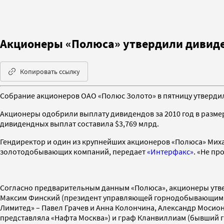
Акционеры «Полюса» утвердили дивиден
Копировать ссылку
Собрание акционеров ОАО «Полюс Золото» в пятницу утверди
Акционеры одобрили выплату дивидендов за 2010 год в размер
дивидендных выплат составила $3,769 млрд.
Гендиректор и один из крупнейших акционеров «Полюса» Михаи
золотодобывающих компаний, передает
«Интерфакс»
. «Не пр
Согласно предварительным данным «Полюса», акционеры утвер
Максим Финский (президент управляющей горнодобывающими а
Лимитед» – Павел Грачев и Анна Колончина, Александр Мосион
представляла «Нафта Москва») и граф Кланвиллиам (бывший гр