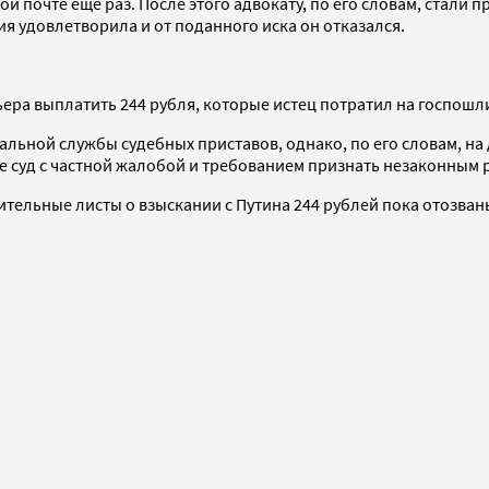
 почте еще раз. После этого адвокату, по его словам, стали п
я удовлетворила и от поданного иска он отказался.
ера выплатить 244 рубля, которые истец потратил на госпошли
ьной службы судебных приставов, однако, по его словам, на
е суд с частной жалобой и требованием признать незаконным 
тельные листы о взыскании с Путина 244 рублей пока отозван