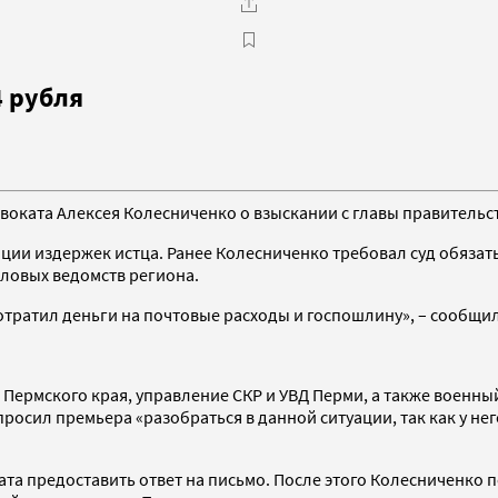
4 рубля
воката Алексея Колесниченко о взыскании с главы правительс
ции издержек истца. Ранее Колесниченко требовал суд обязать
иловых ведомств региона.
 потратил деньги на почтовые расходы и госпошлину», – сообщи
а Пермского края, управление СКР и УВД Перми, а также воен
просил премьера «разобраться в данной ситуации, так как у не
есата предоставить ответ на письмо. После этого Колесниченк