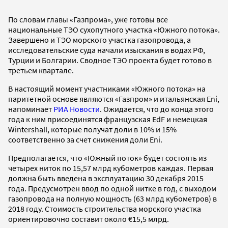
По словам главы «Газпрома», уже готовы все
национальные ТЭО сухопутного участка «Южного потока».
Завершено и ТЭО морского участка газопровода, а
исследовательские суда начали изыскания в водах РФ,
Турции и Болгарии. Сводное ТЭО проекта будет готово в
третьем квартале.
В настоящий момент участниками «Южного потока» на
паритетной основе являются «Газпром» и итальянская Eni,
напоминает
РИА Новости
. Ожидается, что до конца этого
года к ним присоединятся французская EdF и немецкая
Wintershall, которые получат доли в 10% и 15%
соответственно за счет снижения доли Eni.
Предполагается, что «Южный поток» будет состоять из
четырех ниток по 15,57 млрд кубометров каждая. Первая
должна быть введена в эксплуатацию 30 декабря 2015
года. Предусмотрен ввод по одной нитке в год, с выходом
газопровода на полную мощность (63 млрд кубометров) в
2018 году. Стоимость строительства морского участка
ориентировочно составит около €15,5 млрд.