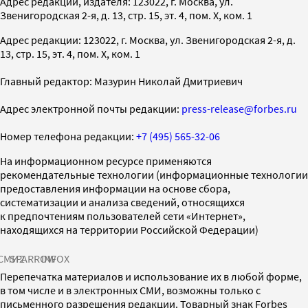
Адрес редакции, издателя: 123022, г. Москва, ул.
Звенигородская 2-я, д. 13, стр. 15, эт. 4, пом. X, ком. 1
Адрес редакции: 123022, г. Москва, ул. Звенигородская 2-я, д.
13, стр. 15, эт. 4, пом. X, ком. 1
Главный редактор: Мазурин Николай Дмитриевич
Адрес электронной почты редакции:
press-release@forbes.ru
Номер телефона редакции:
+7 (495) 565-32-06
На информационном ресурсе применяются
рекомендательные технологии (информационные технологии
предоставления информации на основе сбора,
систематизации и анализа сведений, относящихся
к предпочтениям пользователей сети «Интернет»,
находящихся на территории Российской Федерации)
СМИ2
SPARROW
INFOX
Перепечатка материалов и использование их в любой форме,
в том числе и в электронных СМИ, возможны только с
письменного разрешения редакции. Товарный знак Forbes