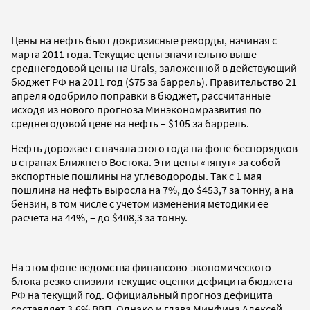
Цены на нефть бьют докризисные рекорды, начиная с
марта 2011 года. Текущие цены значительно выше
среднегодовой цены на Urals, заложенной в действующий
бюджет РФ на 2011 год ($75 за баррель). Правительство 21
апреля одобрило поправки в бюджет, рассчитанные
исходя из нового прогноза Минэкономразвития по
среднегодовой цене на нефть – $105 за баррель.
Нефть дорожает с начала этого года на фоне беспорядков
в странах Ближнего Востока. Эти цены «тянут» за собой
экспортные пошлины на углеводороды. Так с 1 мая
пошлина на нефть выросла на 7%, до $453,7 за тонну, а на
бензин, в том числе с учетом изменения методики ее
расчета на 44%, – до $408,3 за тонну.
На этом фоне ведомства финансово-экономического
блока резко снизили текущие оценки дефицита бюджета
РФ на текущий год. Официальный прогноз дефицита
составляет 3,6% ВВП. Однако и глава Минфина Алексей