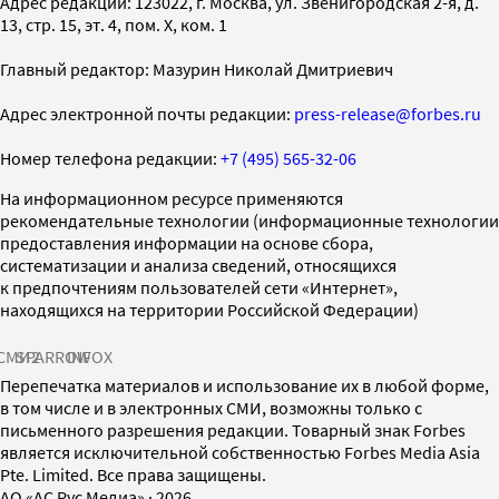
Адрес редакции: 123022, г. Москва, ул. Звенигородская 2-я, д.
13, стр. 15, эт. 4, пом. X, ком. 1
Главный редактор: Мазурин Николай Дмитриевич
Адрес электронной почты редакции:
press-release@forbes.ru
Номер телефона редакции:
+7 (495) 565-32-06
На информационном ресурсе применяются
рекомендательные технологии (информационные технологии
предоставления информации на основе сбора,
систематизации и анализа сведений, относящихся
к предпочтениям пользователей сети «Интернет»,
находящихся на территории Российской Федерации)
СМИ2
SPARROW
INFOX
Перепечатка материалов и использование их в любой форме,
в том числе и в электронных СМИ, возможны только с
письменного разрешения редакции. Товарный знак Forbes
является исключительной собственностью Forbes Media Asia
Pte. Limited. Все права защищены.
AO «АС Рус Медиа»
·
2026