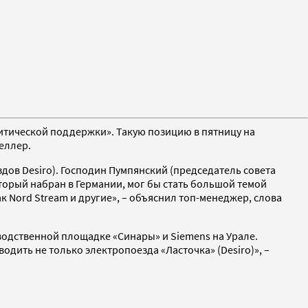
итической поддержки». Такую позицию в пятницу на
еллер.
дов Desiro). Господин Пумпянский (председатель совета
оторый набран в Германии, мог бы стать большой темой
к Nord Stream и другие», – объяснил топ-менеджер, слова
водственной площадке «Синары» и Siemens на Урале.
водить не только электропоезда «Ласточка» (Desiro)», –