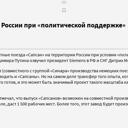
в России при «политической поддержке»
ные поезда «Сапсан» на территории России при условии «пол
мира Путина озвучил президент Siemens в РФ и СНГ Дитрих М
(совместного с группой «Синара» производства немецких поез
водить и «Сапсаны». Но на самом деле трансфер того опыта, к
о готов, и это может быть значимый проект такого масштаба ка
мечал, что выпуск «Сапсанов» возможен на совместной произ
, даст 1 500 рабочих мест. Более того, этот завод будет произ