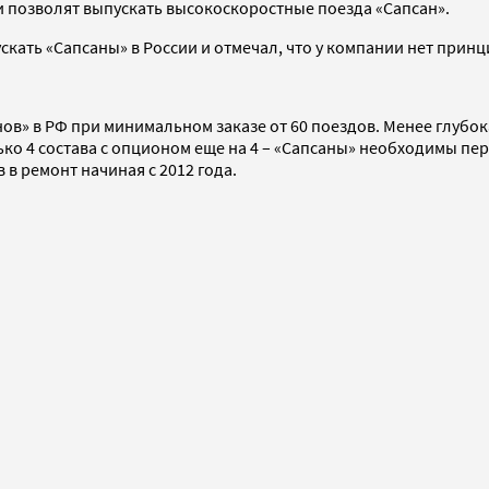
и позволят выпускать высокоскоростные поезда «Сапсан».
ускать «Сапсаны» в России и отмечал, что у компании нет при
в» в РФ при минимальном заказе от 60 поездов. Менее глубока
ко 4 состава с опционом еще на 4 – «Сапсаны» необходимы пер
 в ремонт начиная с 2012 года.