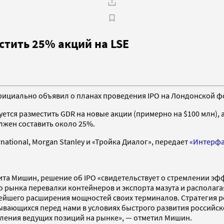
стить 25% акций на LSE
 официально объявил о планах проведения IPO на Лондонской 
ется разместить GDR на новые акции (примерно на $100 млн), 
должен составить около 25%.
ational, Morgan Stanley и «Тройка Диалог», передает
«Интерфа
кита Мишин,
решение об IPO «свидетельствует о стремлении эф
го рынка перевалки контейнеров и экспорта мазута и распол
ейшего расширения мощностей своих терминалов. Стратегия 
вающихся перед нами в условиях быстрого развития российск
пления ведущих позиций на рынке», — отметил Мишин.