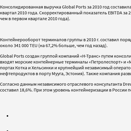
Консолидированная выручка Global Ports за 2010 год составила 
квартал 2010 года. Скорректированный показатель EBITDA за 201
чем в первом квартале 2010 года).
Контейнерооборот терминалов группы в 2010 г. составил порядк
около 341 000 TEU (на 67,2% больше, чем год назад).
Global Ports создан группой компаний «Н-Транс» путем консо
входят морские контейнерные терминалы «Петролеспорт» и «М
портах Котка и Хельсинки и крупнейший независимый оператор
нефтепродуктов в порту Мууга, Эстония). Также компания раз
Согласно данным независимого отраслевого консультанта Drewr
составил 18,6%. При этом уровень контейнеризации в России п