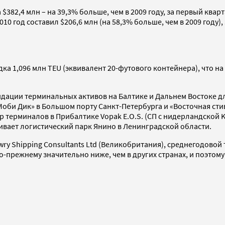
$382,4 млн – на 39,3% больше, чем в 2009 году, за первый кварт
0 год составил $206,6 млн (на 58,3% больше, чем в 2009 году), 
а 1,096 млн TEU (эквивалент 20-футового контейнера), что на 8
лидации терминальных активов на Балтике и Дальнем Востоке 
оби Дик» в Большом порту Санкт-Петербурга и «Восточная сти
 терминалов в Прибалтике Vopak E.O.S. (СП с нидерландской K
вивает логистический парк Янино в Ленинградской области.
y Shipping Consultants Ltd (Великобритания), среднегодовой т
о-прежнему значительно ниже, чем в других странах, и поэтом