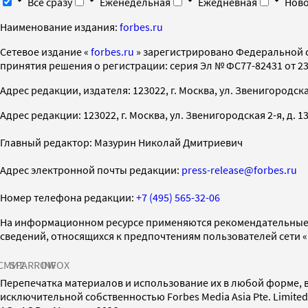
Все сразу
Еженедельная
Ежедневная
Ново
Наименование издания:
forbes.ru
Cетевое издание «
forbes.ru
» зарегистрировано Федеральной 
принятия решения о регистрации: серия Эл № ФС77-82431 от 23 
Адрес редакции, издателя: 123022, г. Москва, ул. Звенигородская 2-
Адрес редакции: 123022, г. Москва, ул. Звенигородская 2-я, д. 13, с
Главный редактор: Мазурин Николай Дмитриевич
Адрес электронной почты редакции:
press-release@forbes.ru
Номер телефона редакции:
+7 (495) 565-32-06
На информационном ресурсе применяются рекомендательные 
сведений, относящихся к предпочтениям пользователей сети 
СМИ2
SPARROW
INFOX
Перепечатка материалов и использование их в любой форме, в
исключительной собственностью Forbes Media Asia Pte. Limite