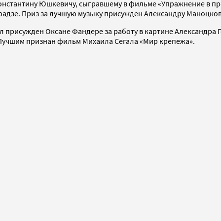
нстантину Юшкевичу, сыгравшему в фильме «Упражнение в пре
радзе. Приз за лучшую музыку присужден Александру Маноцков
ыл присужден Оксане Фандере за работу в картине Александра 
Лучшим признан фильм Михаила Сегала «Мир крепежа».