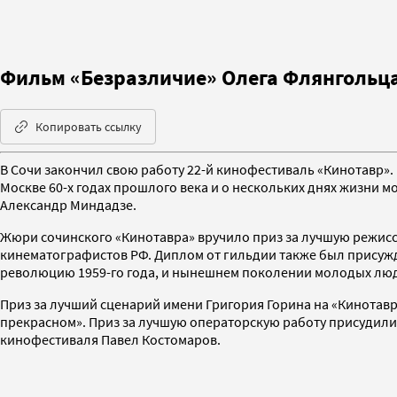
Фильм «Безразличие» Олега Флянгольц
Копировать ссылку
В Сочи закончил свою работу 22-й кинофестиваль «Кинотавр»
Москве 60-х годах прошлого века и о нескольких днях жизни 
Александр Миндадзе.
Жюри сочинского «Кинотавра» вручило приз за лучшую режисс
кинематографистов РФ. Диплом от гильдии также был присужд
революцию 1959-го года, и нынешнем поколении молодых люд
Приз за лучший сценарий имени Григория Горина на «Кинотав
прекрасном». Приз за лучшую операторскую работу присудили 
кинофестиваля Павел Костомаров.