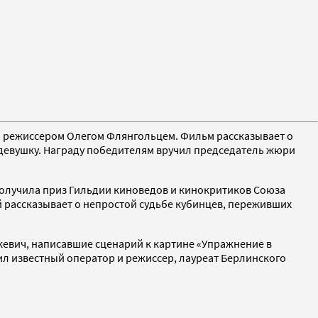
ой режиссером Олегом Флянгольцем. Фильм рассказывает о
 девушку. Награду победителям вручил председатель жюри
 получила приз Гильдии киноведов и кинокритиков Союза
 рассказывает о непростой судьбе кубинцев, переживших
кевич, написавшие сценарий к картине «Упражнение в
ил известный оператор и режиссер, лауреат Берлинского