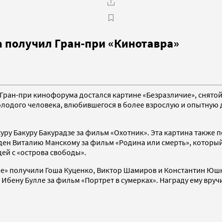
а получил Гран-при «Кинотавра»
. Гран-при кинофорума достался картине «Безразличие», снят
молодого человека, влюбившегося в более взрослую и опытную
уру Бакуру Бакурадзе за фильм «Охотник». Эта картина также
ен Виталию Манскому за фильм «Родина или смерть», который
ей с «острова свободы».
ре» получили Гоша Куценко, Виктор Шамиров и Константин Юш
Ибену Булле за фильм «Портрет в сумерках». Награду ему вруч