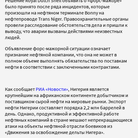
Решение Royal Dutch Shell объявить о «форс-мажоре»
было принято после ряда инцидентов, которые
произошли на нефтяном терминале Bonny на
нефтепроводе Trans Niger. Правоохранительные органы
провели расследование обстоятельств дела и пришли к
выводу, что аварии вызваны действиями неизвестных
людей.
Объявление форс-мажорной ситуации означает
признание нефтяной компании, что она не может в
полном объеме выполнять обязательства по поставкам
нефти в соответствии с заключенными контрактами.
Как сообщает
РИА «Новости»
, Нигерия является
крупнейшим на африканском континенте добытчиком и
поставщиком сырой нефти на мировые рынки. Экспорт
нефти Нигерии составляет порядка 2,2 млн баррелей в
день. Однако, продуктивной и эффективной работе
нефтяных компаний в стране мешают непрекращающиеся
атаки на объекты нефтяной отрасли боевиков из
«Движения за освобождение дельты Нигера».