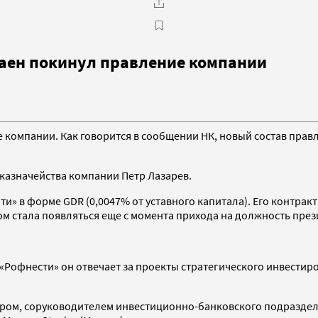
раен покинул правление компании
 компании. Как говорится в сообщении НК, новый состав прав
 казначейства компании Петр Лазарев.
и» в форме GDR (0,0047% от уставного капитала). Его контракт
 стала появляться еще с момента прихода на должность прези
 «Рофнести» он отвечает за проекты стратегического инвести
ром, соруководителем инвестиционно-банковского подразделен