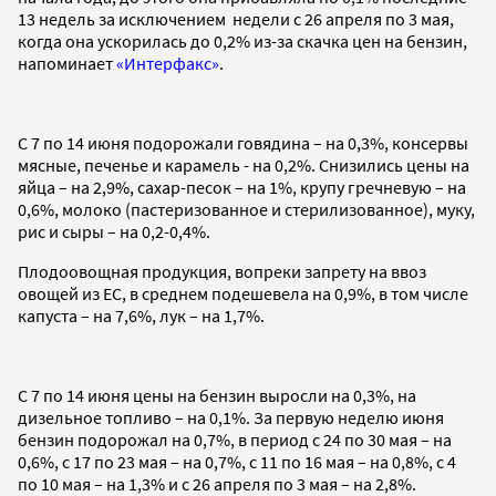
13 недель за исключением недели с 26 апреля по 3 мая,
когда она ускорилась до 0,2% из-за скачка цен на бензин,
напоминает
«Интерфакс»
.
С 7 по 14 июня подорожали говядина – на 0,3%, консервы
мясные, печенье и карамель - на 0,2%. Снизились цены на
яйца – на 2,9%, сахар-песок – на 1%, крупу гречневую – на
0,6%, молоко (пастеризованное и стерилизованное), муку,
рис и сыры – на 0,2-0,4%.
Плодоовощная продукция, вопреки запрету на ввоз
овощей из ЕС, в среднем подешевела на 0,9%, в том числе
капуста – на 7,6%, лук – на 1,7%.
С 7 по 14 июня цены на бензин выросли на 0,3%, на
дизельное топливо – на 0,1%. За первую неделю июня
бензин подорожал на 0,7%, в период с 24 по 30 мая – на
0,6%, с 17 по 23 мая – на 0,7%, с 11 по 16 мая – на 0,8%, с 4
по 10 мая – на 1,3% и с 26 апреля по 3 мая – на 2,8%.