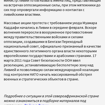
министр Ливии готов назвать имена лиц, представляющих
на встречах оппозиционные силы, при этом мятежники до
сих пор опровергали информацию о контактах с
ливийскими властями.
Массовые акции протеста с требованием ухода Муамара
Каддафи начались в Ливии в середине февраля. Вскоре
волнения переросли в вооруженное противостояние
между правительственными войсками и силами
оппозиции, создавшими в Бенгази Переходный
национальный совет, официально признанный в качестве
единственного легитимного органа власти некоторыми
европейскими государствами и арабскими странами. 17
марта 2011 года Совет безопасности ООН ввел
резолюцию, устанавливающую бесполетную зону над
Ливией и позволившую силам международной коалиции
под контролем НАТО начать массированный обстрел
военных и стратегических объектов в стране.
Подробнее о ситуации в этой североафриканской стране
можно ознакомиться в подборке материалов под