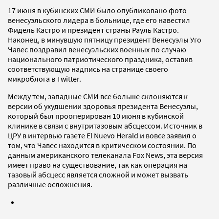
17 июня в кубинских СМИ было опубликовано фото
венесуэльского лидера в больнице, где его навестил
Фидель Кастро и президент страны Рауль Кастро.
Наконец, в минувшую пятницу президент Венесуэлы Уго
Чавес поздравил венесуэльских военных по случаю
национального патриотического праздника, оставив
соответствующую надпись на странице своего
микроблога в Twitter.
Между тем, западные СМИ все больше склоняются к
версии об ухудшении здоровья президента Венесуэлы,
который был прооперирован 10 июня в кубинской
клинике в связи с внутритазовым абсцессом. Источник в
ЦРУ в интервью газете El Nuevo Herald и вовсе заявил о
том, что Чавес находится в критическом состоянии. По
данным американского телеканала Fox News, эта версия
имеет право на существование, так как операция на
тазовый абсцесс является сложной и может вызвать
различные осложнения.