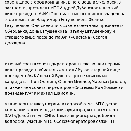
совета директоров компании. В него вошли 9 человек, в
частности, президент МТС Андрей Дубовсков и первый
вице-президент АФК «Система», сын основного владельца
этой компании Владимира Евтушенкова Феликс
Евтушенков. Они сменили в совете советника президента
Сбербанка, дочь Евтушенкова Татьяну Евтушенкову и
старшего вице-президента АФК «Система» Сергея
Дроздова.
В новый состав совета директоров также вошли первый
вице-президент «Системы» Антон Абугов, старший вице-
президент АФК Алексей Буянов, три независимых
кандидата – Пол Остлинг, Стэнли Миллер, Чарльз Данстон,
а также член совета директоров «Системы» Рон Зоммер и
президент АФК Михаил Шамолин.
Акционеры также утвердили годовой отчет МТС, устав
компании в новой редакции, аудитора, которым стало
ЗАО «Делойт и Туш СНГ». Также акционеры одобрили
вопрос об участии МТС в Союзе операторов связи LTE.