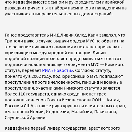
что Каддафи вместе с сыном и руководителем ливийской
разведки причастны к набору наемников и нападениям на
участников антиправительственных демонстраций.
Ранее представитель МИД Ливии Халед Каим заявлял, что
Триполи даже в случае выдачи ордера МУС не обратит на
это решение никакого внимания и не станет признавать
юрисдикцию международной инстанции. Ливии
подобной позиции позволяет придерживаться отказ от
подписи основополагающего документа МУС — Римского
статута, передает
РИА «Новости»
. Согласно статуту,
принятому в 2002 году, под юрисдикцию МУС подпадают
преступления против человечности, геноцид и военные
преступления.
Участниками Римского статута являются
более 110 государств, однако среди них нет трех
постоянных членов Совета безопасности ООН — Китая,
России и США, а также ряда крупных и влиятельных стран,
в частности Индии, Индонезии, Малайзии, Пакистана,
Саудовской Аравии.
Каддафи не первый лидер государства, арест которого