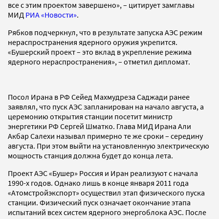
все с этим проектом завершено», – цитирует замглавы
МИД
РИА «Новости»
.
Рябков подчеркнул, что в результате запуска АЭС режим
нераспространения ядерного оружия укрепится.
«Бушерский проект – это вклад в укрепление режима
ядерного нераспространения», – отметил дипломат.
Посол Ирана в РФ Сейед Махмудреза Саджади ранее
заявлял, что пуск АЭС запланирован на начало августа, а
церемонию открытия станции посетит министр
энергетики РФ Сергей Шматко. Глава МИД Ирана Али
Акбар Салехи называл примерно те же сроки – середину
августа. При этом выйти на установленную электрическую
мощность станция должна будет до конца лета.
Проект АЭС «Бушер» Россия и Иран реализуют с начала
1990-х годов. Однако лишь в конце января 2011 года
«Атомстройэкспорт» осуществил этап физического пуска
станции. Физический пуск означает окончание этапа
испытаний всех систем ядерного энергоблока АЭС. После