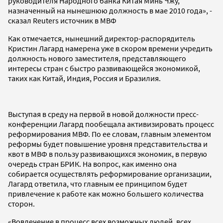
руководителя Народного банка Китая Минь Чжу,
назначенный на нынешнюю должность в мае 2010 года», -
сказал Reuters источник в МВФ
Как отмечается, нынешний директор-распорядитель
Кристин Лагард намерена уже в скором времени учредить
должность нового заместителя, представляющего
интересы стран с быстро развивающейся экономикой,
таких как Китай, Индия, Россия и Бразилия.
Выступая в среду на первой в новой должности пресс-
конференции Лагард пообещала активизировать процесс
реформирования МВФ. По ее словам, главным элементом
реформы будет повышение уровня представительства и
квот в МВФ в пользу развивающихся экономик, в первую
очередь стран БРИК. На вопрос, как именно она
собирается осуществлять реформирование организации,
Лагард ответила, что главным ее принципом будет
привлечение к работе как можно большего количества
сторон.
«Вовлечение в процесс всех возможных людей, всех