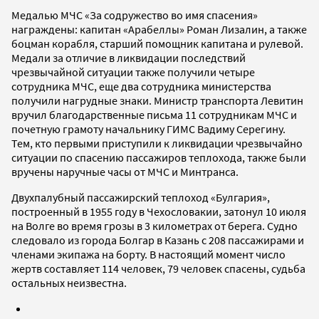
Медалью МЧС «За содружество во имя спасения»
награждены: капитан «Арабеллы» Роман Лизалин, а также
боцман корабля, старший помощник капитана и рулевой.
Медали за отличие в ликвидации последствий
чрезвычайной ситуации также получили четыре
сотрудника МЧС, еще два сотрудника министерства
получили нагрудные знаки. Министр транспорта Левитин
вручил благодарственные письма 11 сотрудникам МЧС и
почетную грамоту начальнику ГИМС Вадиму Серегину.
Тем, кто первыми приступили к ликвидации чрезвычайно
ситуации по спасению пассажиров теплохода, также были
вручены наручные часы от МЧС и Минтранса.
Двухпалубный пассажирский теплоход «Булгария»,
построенный в 1955 году в Чехословакии, затонул 10 июля
на Волге во время грозы в 3 километрах от берега. Судно
следовало из города Болгар в Казань с 208 пассажирами и
членами экипажа на борту. В настоящий момент число
жертв составляет 114 человек, 79 человек спасены, судьба
остальных неизвестна.