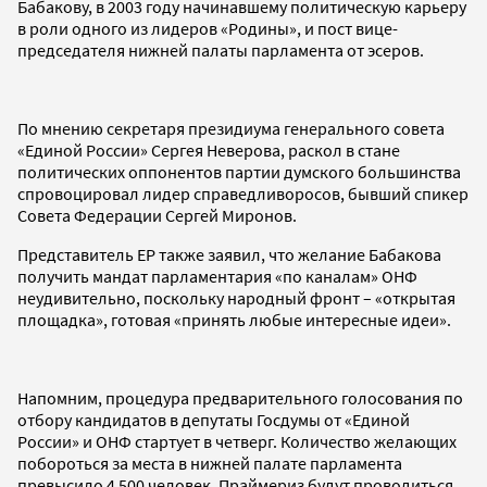
Бабакову, в 2003 году начинавшему политическую карьеру
в роли одного из лидеров «Родины», и пост вице-
председателя нижней палаты парламента от эсеров.
По мнению секретаря президиума генерального совета
«Единой России» Сергея Неверова, раскол в стане
политических оппонентов партии думского большинства
спровоцировал лидер справедливоросов, бывший спикер
Совета Федерации Сергей Миронов.
Представитель ЕР также заявил, что желание Бабакова
получить мандат парламентария «по каналам» ОНФ
неудивительно, поскольку народный фронт – «открытая
площадка», готовая «принять любые интересные идеи».
Напомним, процедура предварительного голосования по
отбору кандидатов в депутаты Госдумы от «Единой
России» и ОНФ стартует в четверг. Количество желающих
побороться за места в нижней палате парламента
превысило 4 500 человек. Праймериз будут проводиться