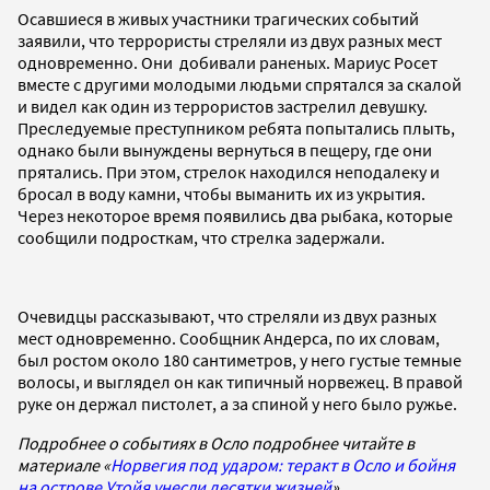
Осавшиеся в живых участники трагических событий
заявили, что террористы стреляли из двух разных мест
одновременно. Они добивали раненых. Мариус Росет
вместе с другими молодыми людьми спрятался за скалой
и видел как один из террористов застрелил девушку.
Преследуемые преступником ребята попытались плыть,
однако были вынуждены вернуться в пещеру, где они
прятались. При этом, стрелок находился неподалеку и
бросал в воду камни, чтобы выманить их из укрытия.
Через некоторое время появились два рыбака, которые
сообщили подросткам, что стрелка задержали.
Очевидцы рассказывают, что стреляли из двух разных
мест одновременно. Сообщник Андерса, по их словам,
был ростом около 180 сантиметров, у него густые темные
волосы, и выглядел он как типичный норвежец. В правой
руке он держал пистолет, а за спиной у него было ружье.
Подробнее о событиях в Осло подробнее читайте в
материале «
Норвегия под ударом: теракт в Осло и бойня
на острове Утойя унесли десятки жизней
».