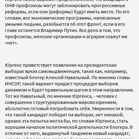
ОНФ профсоюзы могут заблокировать прогрессивные
реформы, если они (реформы) будут иметь место. По его
словам, все экономические программы, написанные
умными людьми, разобьются об этот фронт, если в его
главе останется Владимир Путин. Все дело в том, что
профсоюзы, женские организации и аграрии скажут им
«нет».
Юргенс приветствует появление на президентских
выборах ярких самовыдвиженцев, таких как, например,
известный блогер Алексей Навальный. По мнению главы
ИНСОР, такой вариант придаст процедуре выборов
динамизм и будет правильным шагом в этом направлении.
Тот же Навальный, по мнению Юргенса, - человек с
совершенно структурированным мировоззрением,
абсолютно готовый попробовать себя. Уверенности в том,
что такой кандидат победит на выборах, нет никакой,
однако эта попытка могла бы, по словам Юргенса, стать
хорошим началом политической деятельности блогера. В
отличие от него, выдвинутый тандемом новый кандидат,