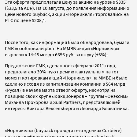
Эта оферта предполагала цену за акцию на уровне $335
($33,5 за ADR). На 10 августа, до появления информации о
цене нового buyback, акции «Норникеля» торговались на
РТС по цене $208,1.
После того, как информация была обнародована, бумаги
ГМК возобновили рост. На ММВБ акции «Норникеля»
выросли к 14:45 мск до 6656 руб. за штуку (+3%).
Предложение ГМК, сделанное в феврале 2011 года,
предполагало 30%-ную премию к актуальным на тот
момент котировкам акций «Норникеля» на ММВБ и было
сделано исходя из капитализации компании в $64 млрд.
«Русал» в начале марта отверг оферту, несмотря на
позицию своих крупных акционеров – группы «Онэксим»
Михаила Прохорова и Sual Partners, представляющей
интересы Виктора Вексельберга и Леонарда Блаватника.
«Норникель» (buyback проводит его «дочка» Corbiere)
пока не опубликовал итоги второго этапа buyback,