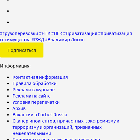
#
грузоперевозки
#
НТК
#
ПГК
#
Приватизация
#
приватизация
госимущества
#
РЖД
#
Владимир Лисин
Подписаться
Информация:
Контактная информация
Правила обработки
Реклама в журнале
Реклама на сайте
Условия перепечатки
Архив
Вакансии в Forbes Russia
Сканер иноагентов, причастных к экстремизму и
терроризму и организаций, признанных
нежелательными
Подписка на печатную версию журнала