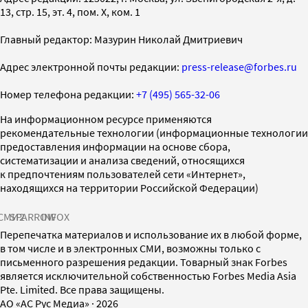
13, стр. 15, эт. 4, пом. X, ком. 1
Главный редактор: Мазурин Николай Дмитриевич
Адрес электронной почты редакции:
press-release@forbes.ru
Номер телефона редакции:
+7 (495) 565-32-06
На информационном ресурсе применяются
рекомендательные технологии (информационные технологии
предоставления информации на основе сбора,
систематизации и анализа сведений, относящихся
к предпочтениям пользователей сети «Интернет»,
находящихся на территории Российской Федерации)
СМИ2
SPARROW
INFOX
Перепечатка материалов и использование их в любой форме,
в том числе и в электронных СМИ, возможны только с
письменного разрешения редакции. Товарный знак Forbes
является исключительной собственностью Forbes Media Asia
Pte. Limited. Все права защищены.
AO «АС Рус Медиа»
·
2026