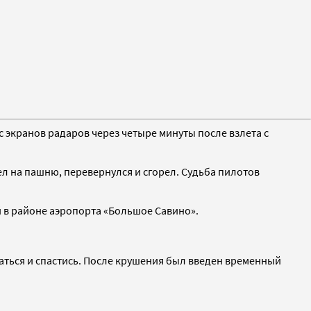
 с экранов радаров через четыре минуты после взлета с
ел на пашню, перевернулся и сгорел. Судьба пилотов
й в районе аэропорта «Большое Савино».
аться и спастись. После крушения был введен временный