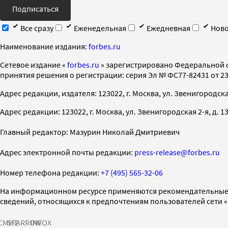
Подписаться
Все сразу
Еженедельная
Ежедневная
Ново
Наименование издания:
forbes.ru
Cетевое издание «
forbes.ru
» зарегистрировано Федеральной 
принятия решения о регистрации: серия Эл № ФС77-82431 от 23 
Адрес редакции, издателя: 123022, г. Москва, ул. Звенигородская 2-
Адрес редакции: 123022, г. Москва, ул. Звенигородская 2-я, д. 13, с
Главный редактор: Мазурин Николай Дмитриевич
Адрес электронной почты редакции:
press-release@forbes.ru
Номер телефона редакции:
+7 (495) 565-32-06
На информационном ресурсе применяются рекомендательные 
сведений, относящихся к предпочтениям пользователей сети 
СМИ2
SPARROW
INFOX