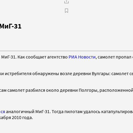
 МиГ-31
 МиГ-31. Как сообщает агентство
РИА Новости
, самолет пропал
нки истребителя обнаружены возле деревни Вулгары: самолет с
 а сам самолет разбился около деревни Полгоры, расположенно
лся
аналогичный МиГ-31. Тогда пилотам удалось катапультиров
абря 2010 года.