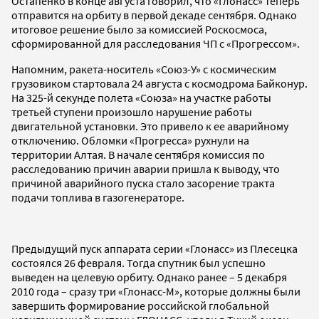
Остапенко в конце августа говорил, что «Глонасс» теперь
отправится на орбиту в первой декаде сентября. Однако
итоговое решение было за комиссией Роскосмоса,
сформированной для расследования ЧП с «Прогрессом».
Напомним, ракета-носитель «Союз-У» с космическим
грузовиком стартовала 24 августа с космодрома Байконур.
На 325-й секунде полета «Союза» на участке работы
третьей ступени произошло нарушение работы
двигательной установки. Это привело к ее аварийному
отключению. Обломки «Прогресса» рухнули на
территории Алтая. В начале сентября комиссия по
расследованию причин аварии пришла к выводу, что
причиной аварийного пуска стало засорение тракта
подачи топлива в газогенераторе.
Предыдущий пуск аппарата серии «Глонасс» из Плесецка
состоялся 26 февраля. Тогда спутник был успешно
выведен на целевую орбиту. Однако ранее – 5 декабря
2010 года – сразу три «Глонасс-М», которые должны были
завершить формирование российской глобальной