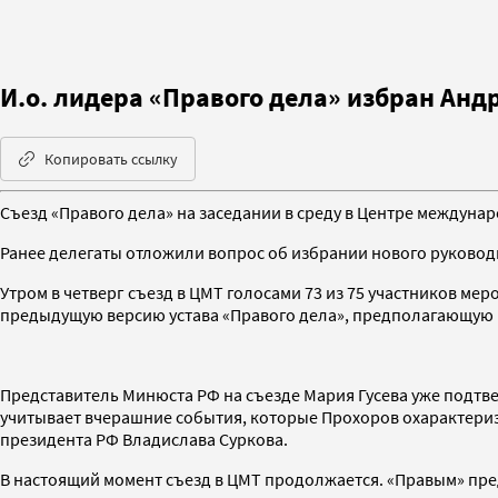
И.о. лидера «Правого дела» избран Анд
Копировать ссылку
Съезд «Правого дела» на заседании в среду в Центре междуна
Ранее делегаты отложили вопрос об избрании нового руково
Утром в четверг съезд в ЦМТ голосами 73 из 75 участников ме
предыдущую версию устава «Правого дела», предполагающую 
Представитель Минюста РФ на съезде Мария Гусева уже подтве
учитывает вчерашние события, которые Прохоров охарактериз
президента РФ Владислава Суркова.
В настоящий момент съезд в ЦМТ продолжается. «Правым» пред