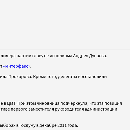
лидера партии главу ее исполкома Андрея Дунаева.
ет
«Интерфакс»
.
аила Прохорова. Кроме того, делегаты восстановили
 в ЦМТ. При этом чиновница подчеркнула, что эта позиция
ативе первого заместителя руководителя администрации
борах в Госдуму в декабре 2011 года.