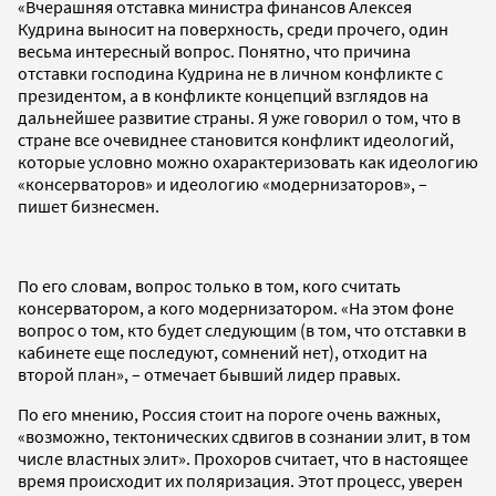
«Вчерашняя отставка министра финансов Алексея
Кудрина выносит на поверхность, среди прочего, один
весьма интересный вопрос. Понятно, что причина
отставки господина Кудрина не в личном конфликте с
президентом, а в конфликте концепций взглядов на
дальнейшее развитие страны. Я уже говорил о том, что в
стране все очевиднее становится конфликт идеологий,
которые условно можно охарактеризовать как идеологию
«консерваторов» и идеологию «модернизаторов», –
пишет бизнесмен.
По его словам, вопрос только в том, кого считать
консерватором, а кого модернизатором. «На этом фоне
вопрос о том, кто будет следующим (в том, что отставки в
кабинете еще последуют, сомнений нет), отходит на
второй план», – отмечает бывший лидер правых.
По его мнению, Россия стоит на пороге очень важных,
«возможно, тектонических сдвигов в сознании элит, в том
числе властных элит». Прохоров считает, что в настоящее
время происходит их поляризация. Этот процесс, уверен