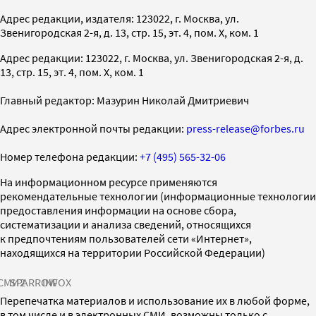
Адрес редакции, издателя: 123022, г. Москва, ул.
Звенигородская 2-я, д. 13, стр. 15, эт. 4, пом. X, ком. 1
Адрес редакции: 123022, г. Москва, ул. Звенигородская 2-я, д.
13, стр. 15, эт. 4, пом. X, ком. 1
Главный редактор: Мазурин Николай Дмитриевич
Адрес электронной почты редакции:
press-release@forbes.ru
Номер телефона редакции:
+7 (495) 565-32-06
На информационном ресурсе применяются
рекомендательные технологии (информационные технологии
предоставления информации на основе сбора,
систематизации и анализа сведений, относящихся
к предпочтениям пользователей сети «Интернет»,
находящихся на территории Российской Федерации)
СМИ2
SPARROW
INFOX
Перепечатка материалов и использование их в любой форме,
в том числе и в электронных СМИ, возможны только с